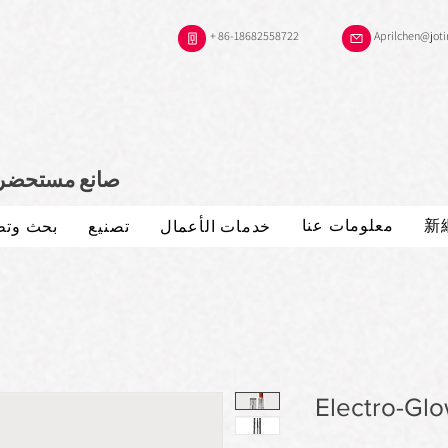
+ 86-18682558722
Aprilchen@jot
صانع مستحضرات
新
معلومات عنا
خدمات الأعمال
تصنيع
بحث وتط
Electro-Glo