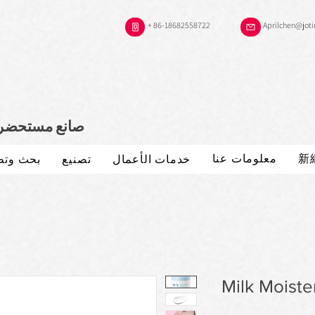
+ 86-18682558722
Aprilchen@jot
صانع مستحضرات
新
معلومات عنا
خدمات الأعمال
تصنيع
بحث وتط
Milk Moist