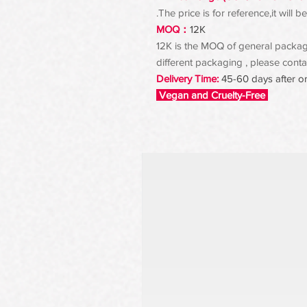
The price is for reference,it will
MOQ：
12K
12K is the MOQ of general packagin
different packaging , please contac
Delivery Time:
45-60 days after o
Vegan and Cruelty-Free