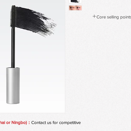
Core selling point
Long-Lasting Curl Ho
Specially film former
water-resistant layer 
smudging.
Volumizing & Lengthen
Silica enhances volum
Polymethylsilsesquio
adheres perfectly to 
look.
Nourishing Lash Car
Infused with Rosa Can
Kernel Oil to
deeply nourish and s
and breakage.
hai or Ningbo)：
Contact us for competitive