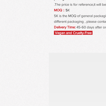
The price is for reference,it will
MOQ：
5
K
5K is the MOQ of general packaging
different packaging , please contac
Delivery Time:
45-60 days after o
Vegan and Cruelty-Free