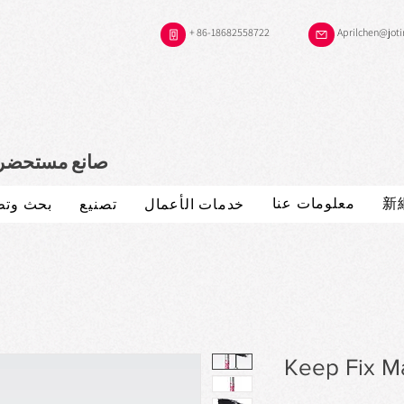
+ 86-18682558722
Aprilchen@jot
صانع مستحضرات
新
معلومات عنا
خدمات الأعمال
تصنيع
بحث وتط
Keep Fix M