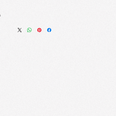
s
ld & Smudge-Proof
s and waxes create a long-lasting,
that locks in curl and prevents
ing with Natural Fit
e and glide, while
xane
lashes for a defined, lengthened
e Formula
ina Fruit Oil and Argania Spinosa
trengthen lashes, reducing dryness