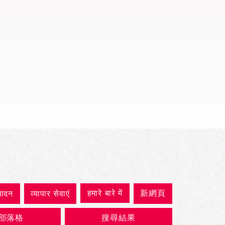
त्वरित दृश्य
हमारे बारे में
新網頁
पादन
व्यापार सेवाएं
部落格
搜尋結果