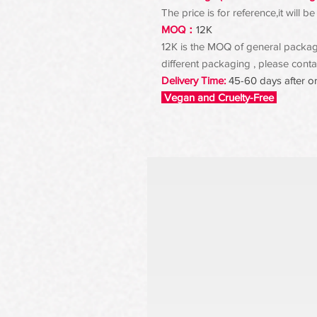
The price is for reference,it will
MOQ：
12K
12K is the MOQ of general packagin
different packaging , please contac
Delivery Time:
45-60 days after o
Vegan and Cruelty-Free