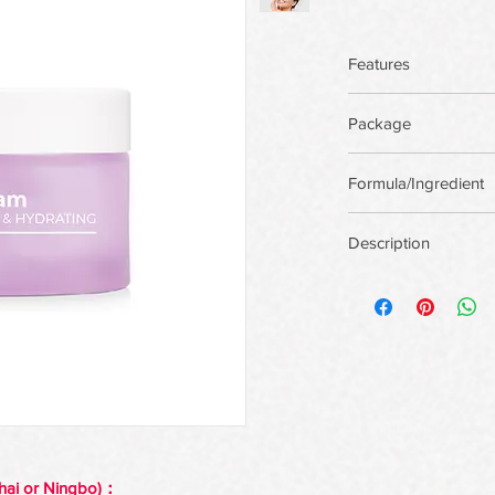
Features
Package
There are more pack
Formula/Ingredient
custom package,Priva
Support custom for
Description
hai or Ningbo)：