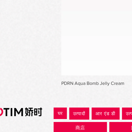
PDRN Aqua Bomb Jelly Cream
घर
उत्पादों
आर एंड डी
उत्
商店