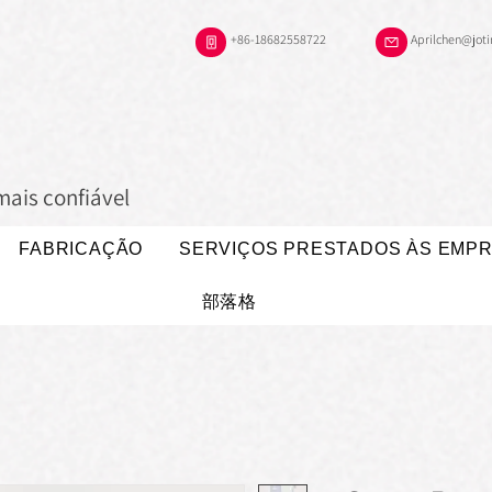
+86-18682558722
Aprilchen@jot
mais confiável
FABRICAÇÃO
SERVIÇOS PRESTADOS ÀS EMP
部落格