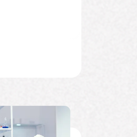
Pesquisa
ntes
básica da
pele