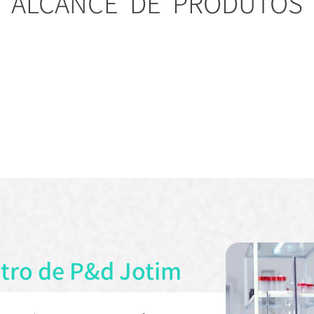
ALCANCE DE PRODUTOS
idade de
Unidade de
Ingredie
eo e Cera
Emulsificação
tro de P&d Jotim