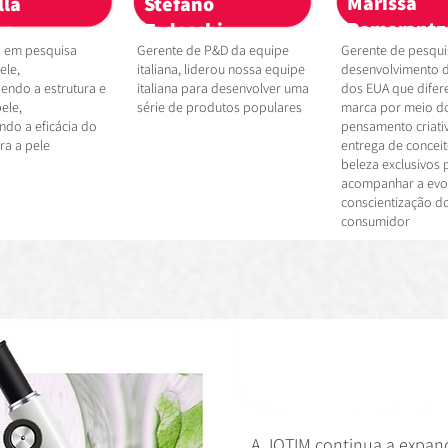
Marissa
lla
Stefano
Pomerantz
za
Todeschi
a em pesquisa
Gerente de P&D da equipe
Gerente de pesqui
ele,
italiana, liderou nossa equipe
desenvolvimento 
ndo a estrutura e
italiana para desenvolver uma
dos EUA que difer
ele,
série de produtos populares
marca por meio d
ndo a eficácia do
pensamento criati
ra a pele
entrega de concei
beleza exclusivos 
acompanhar a evo
conscientização d
consumidor
JOTIM COSM
A JOTIM continua a expandi