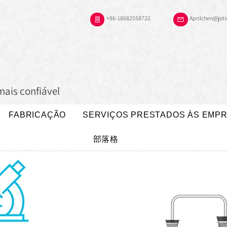
+86-18682558722
Aprilchen@jot
mais confiável
FABRICAÇÃO
SERVIÇOS PRESTADOS ÀS EMP
部落格