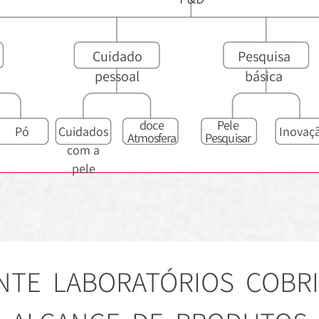
Cuidado
Pesquisa
pessoal
básica
doce
Pele
Pó
Cuidados
Inovaç
Atmosfera
Pesquisar
com a
pele
NTE LABORATÓRIOS COBR