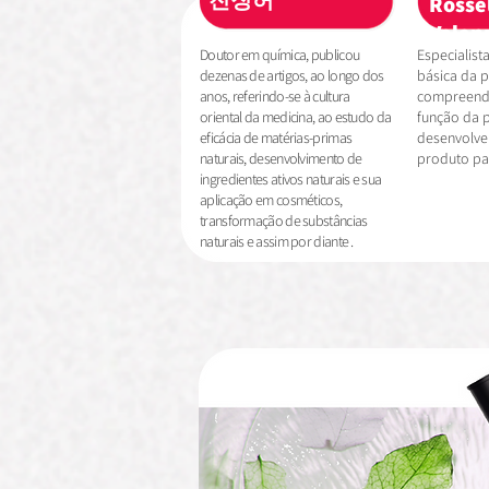
진징허
Rosse
Valen
Doutor em química, publicou
Especialist
dezenas de artigos, ao longo dos
básica da p
anos, referindo-se à cultura
compreende
oriental da medicina, ao estudo da
função da p
eficácia de matérias-primas
desenvolve
naturais, desenvolvimento de
produto pa
ingredientes ativos naturais e sua
aplicação em cosméticos,
transformação de substâncias
naturais e assim por diante .