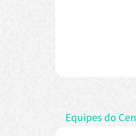
Un
Unidade de
Ól
Pó
Equipes do Cen