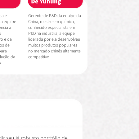
De Yunling
sa e
Gerente de P&D da equipe da
da equipe
China, mestre em química,
encia a
conhecido especialista em
o
P&D na indústria, a equipe
vo e da
liderada por ela desenvolveu
tos de
muitos produtos populares
para
no mercado chinês altamente
lução da
competitivo
o
ÉTICO NATURAL
r seu já robusto portfólio de