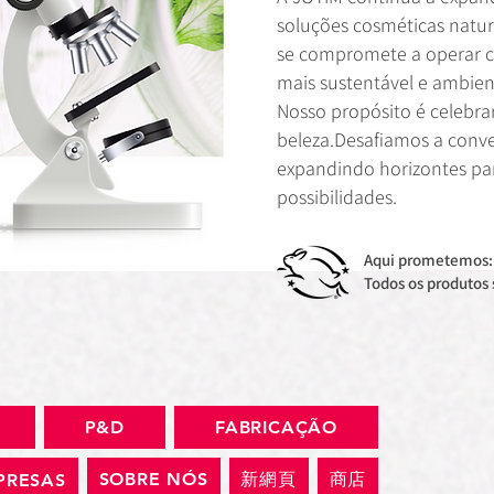
soluções cosméticas nat
se compromete a operar 
mais sustentável e ambien
Nosso propósito é celebrar
beleza.Desafiamos a conve
expandindo horizontes pa
possibilidades.
Aqui prometemos:
Todos os produtos 
P&D
FABRICAÇÃO
SOBRE NÓS
新網頁
商店
PRESAS