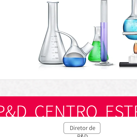
P&D CENTRO ES
Diretor de
P&D