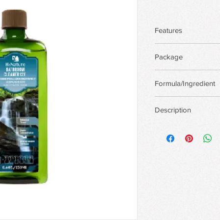
Features
Package
There are more pack
Formula/Ingredient
custom package,Priva
Support custom for
Description