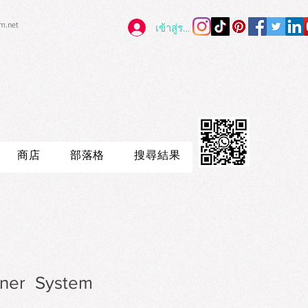
im.net
เข้าสู่ระบบ
商店
部落格
搜尋結果
eaner System