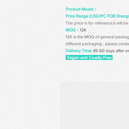
Product Model：
Price Range (USD/PC FOB Shang
The price is for reference,it will
MOQ：
12K
12K is the MOQ of general packagin
different packaging , please contac
Delivery Time:
45-60 days after o
Vegan and Cruelty-Free