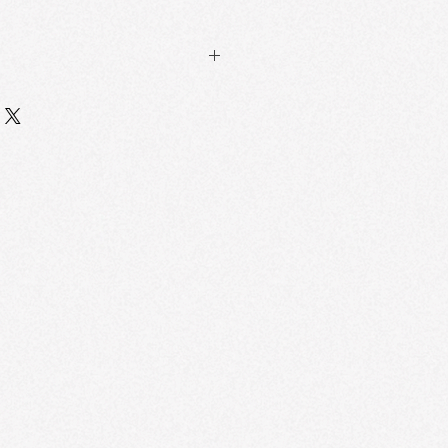
inish
ure delivers a crystal-clear glossy
htless and non-sticky.
r-Resistant Color
 agents create a protective layer
g-lasting wear and minimal transfer.
rtable Wear
g ingredients that keep lips
dryness.