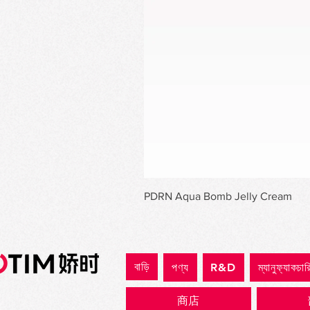
PDRN Aqua Bomb Jelly Cream
বাড়ি
পণ্য
R&D
ম্যানুফ্যাকচার
商店