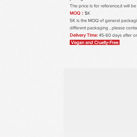
The price is for reference,it will
MOQ：
5
K
5K is the MOQ of general packaging
different packaging , please contac
Delivery Time:
45-60 days after o
Vegan and Cruelty-Free