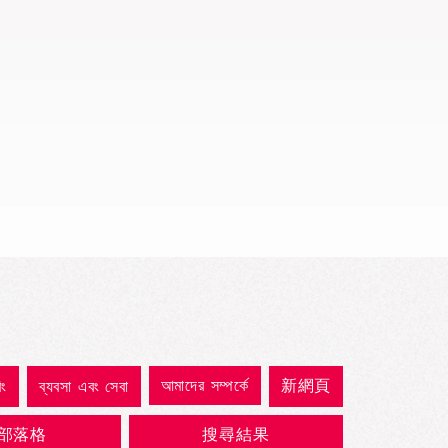
Quick View
আমাদের সম্পর্কে
新網頁
িং
ব্যবসা এবং সেবা
部落格
搜尋結果