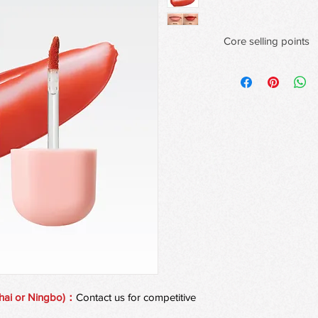
Core selling points
Lightweight, Glossy F
Ultra-lightweight text
shine that feels weig
Long-Lasting, Transfe
Advanced film-forming
that locks in
pigment, ensuring lon
Moisturizing & Comfo
Infused with hydratin
nourished, soft, and
comfortable without 
hai or Ningbo)：
Contact us for competitive