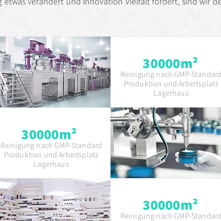
ig etwas verändert und Innovation Vielfalt fördert, sind wir d
30000m²
Reinigung nach GMP-Standar
Produktion und Arbeitsplatz
Lagerhaus
30000m²
Reinigung nach GMP-Standard
Produktion und Arbeitsplatz
Lagerhaus
30000m²
Reinigung nach GMP-Standar