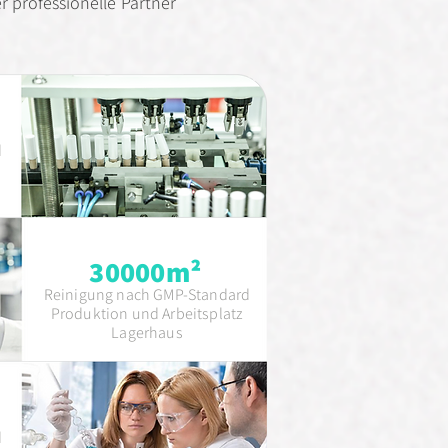
er professionelle Partner
d
30000m²
Reinigung nach GMP-Standard
Produktion und Arbeitsplatz
Lagerhaus
d