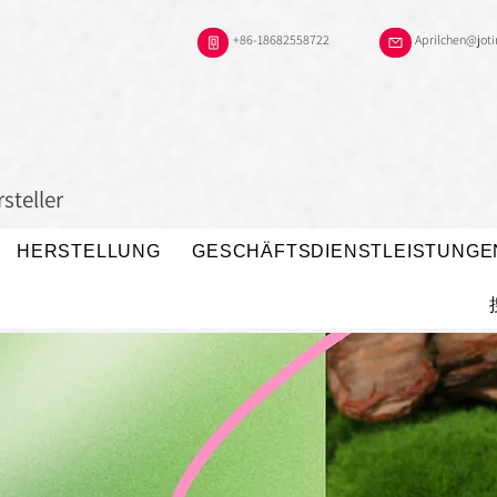
+86-18682558722
Aprilchen@jot
steller
HERSTELLUNG
GESCHÄFTSDIENSTLEISTUNGE