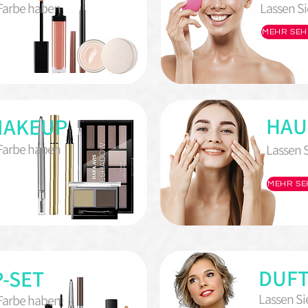
 Farbe haben
Lassen Si
MEHR SEH
HAU
MAKEUP
 Farbe haben
Lassen 
MEHR SE
DUF
-SET
Lassen Si
 Farbe haben