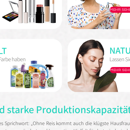
MEHR SEH
NAT
LT
 Farbe haben
Lassen Si
MEHR SEH
d starke Produktionskapazitä
tes Sprichwort: „Ohne Reis kommt auch die klügste Hausfrau 